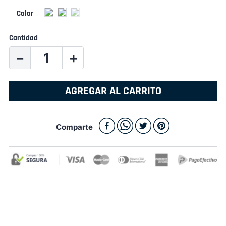
Cantidad
－
＋
AGREGAR AL CARRITO
Comparte