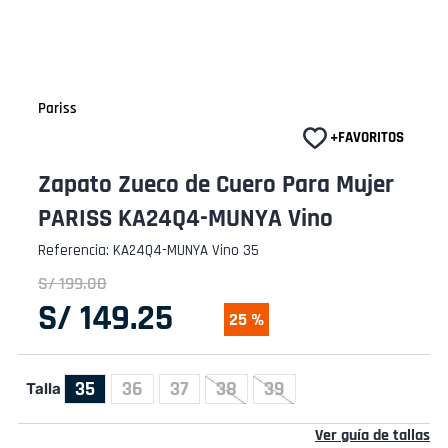
Pariss
Zapato Zueco de Cuero Para Mujer
PARISS KA24Q4-MUNYA Vino
Referencia
:
KA24Q4-MUNYA Vino 35
S/
199
.
00
S/
149
.
25
25 %
35
36
37
38
39
Talla
Ver guía de tallas