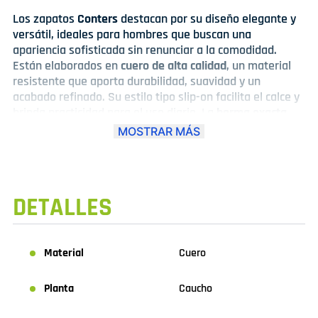
Los zapatos
Conters
destacan por su diseño elegante y
versátil, ideales para hombres que buscan una
apariencia sofisticada sin renunciar a la comodidad.
Están elaborados en
cuero de alta calidad
, un material
resistente que aporta durabilidad, suavidad y un
acabado refinado. Su estilo tipo slip-on facilita el calce y
brinda practicidad para el uso diario. La
horma exacta
proporciona un ajuste preciso al pie, ofreciendo confort y
MOSTRAR MÁS
seguridad en cada paso. Su diseño de punta ligeramente
estilizada y detalles de costura realzan su aspecto
moderno, convirtiéndolos en la opción perfecta para la
oficina, reuniones de trabajo, eventos formales o
DETALLES
compromisos especiales. Disponibles en color negro y
marrón, son un complemento imprescindible para un
guardarropa masculino elegante y funcional.
Material
Cuero
Planta
Caucho