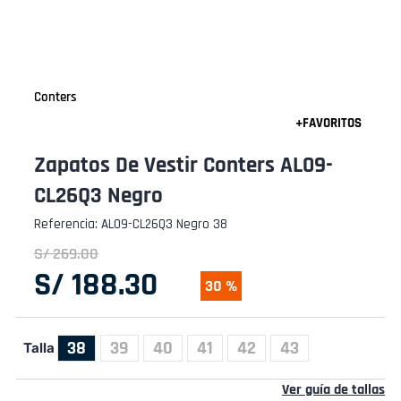
Conters
Zapatos De Vestir Conters AL09-
CL26Q3 Negro
Referencia
:
AL09-CL26Q3 Negro 38
S/
269
.
00
S/
188
.
30
30 %
38
39
40
41
42
43
Talla
Ver guía de tallas