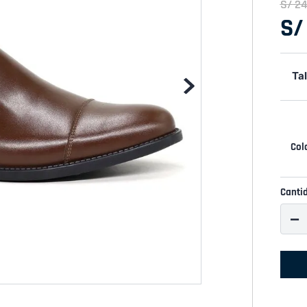
S/
2
S/
Tal
Canti
－