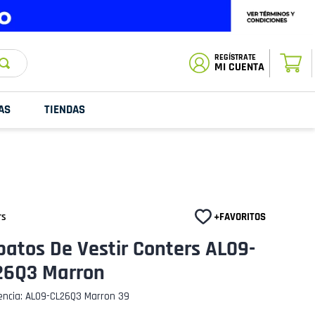
ESTADO DE
TU PEDIDO
MI CUENTA
AS
TIENDAS
rs
atos De Vestir Conters AL09-
26Q3 Marron
encia
:
AL09-CL26Q3 Marron 39