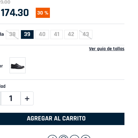
49
.
00
174
.
30
30 %
38
39
40
41
42
43
la
Ver guía de tallas
dad
＋
AGREGAR AL CARRITO