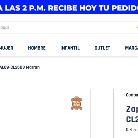
uí
MUJER
HOMBRE
INFANTIL
OUTLET
MARC
s AL09-CL26Q3 Marron
Conte
Zap
CL
Refer