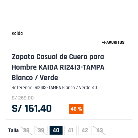
Kaida
Zapato Casual de Cuero para
Hombre KAIDA RI24I3-TAMPA
Blanco / Verde
Referencia
:
RI24I3-TAMPA Blanco / Verde 40
S/
269
.
00
S/
161
.
40
40 %
38
39
40
41
42
43
Talla