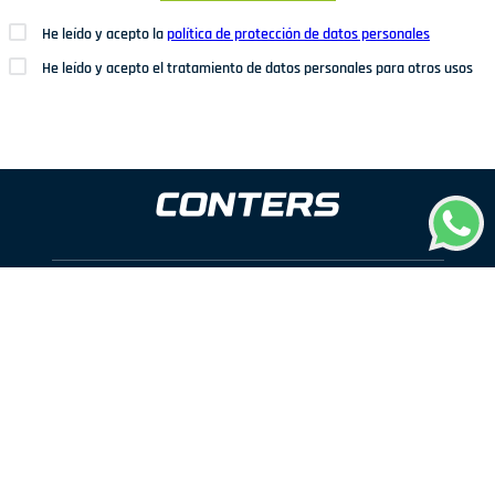
He leído y acepto la
política de protección de datos personales
He leído y acepto el tratamiento de datos personales para otros usos
Dirección: Av. San Juan Nº1209. San Juan de Miraflores
Teléfonos: 937 114 573
Correo electrónico:
ventas@conters.pe