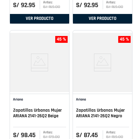
S/
92
.
95
S/
92
.
95
S/
169
.
00
S/
169
.
00
VER PRODUCTO
VER PRODUCTO
45 %
45 %
Ariana
Ariana
Zapatillas Urbanas Mujer
Zapatillas Urbanas Mujer
ARIANA 2141-26Q2 Beige
ARIANA 2141-26Q2 Negro
S/
98
.
45
S/
87
.
45
S/
179
.
00
S/
159
.
00