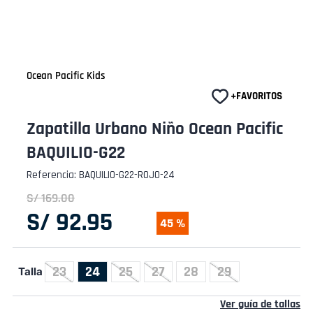
Ocean Pacific Kids
Zapatilla Urbano Niño Ocean Pacific
BAQUILIO-G22
Referencia
:
BAQUILIO-G22-ROJO-24
S/
169
.
00
S/
92
.
95
45 %
23
24
25
27
28
29
Talla
Ver guía de tallas