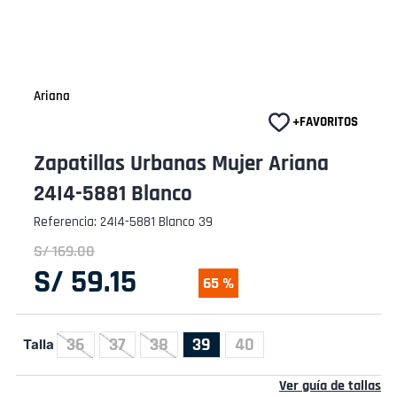
Ariana
Zapatillas Urbanas Mujer Ariana
24I4-5881 Blanco
Referencia
:
24I4-5881 Blanco 39
S/
169
.
00
S/
59
.
15
65 %
36
37
38
39
40
Talla
Ver guía de tallas