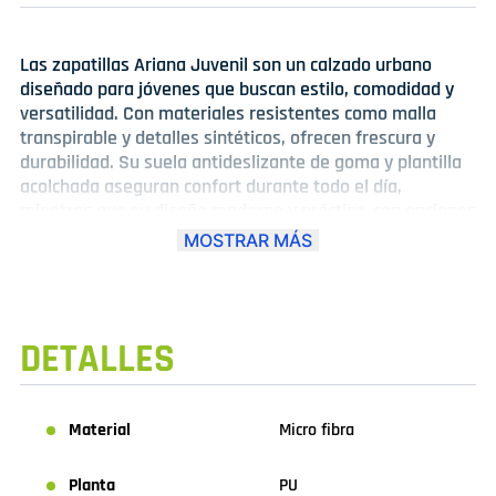
Las zapatillas Ariana Juvenil son un calzado urbano
diseñado para jóvenes que buscan estilo, comodidad y
versatilidad. Con materiales resistentes como malla
transpirable y detalles sintéticos, ofrecen frescura y
durabilidad. Su suela antideslizante de goma y plantilla
acolchada aseguran confort durante todo el día,
mientras que su diseño moderno y práctico, con opciones
de cierre de cordones o velcro, las convierte en ideales
MOSTRAR MÁS
para actividades diarias, casuales o deportivas.
Perfectas para complementar cualquier outfit juvenil con
un toque fresco y urbano.
DETALLES
Material
Micro fibra
Planta
PU