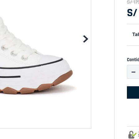
S/
17
S/
Tal
Canti
－