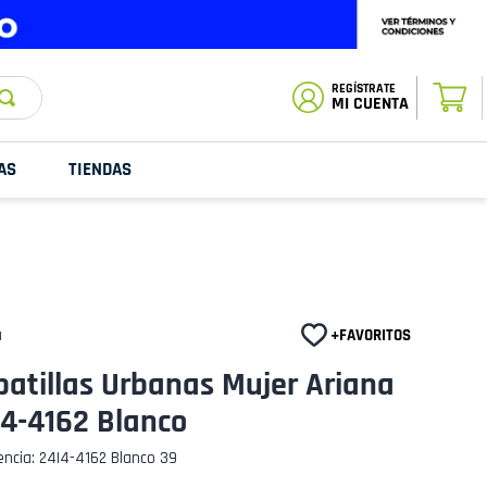
ESTADO DE
TU PEDIDO
MI CUENTA
AS
TIENDAS
a
atillas Urbanas Mujer Ariana
I4-4162 Blanco
encia
:
24I4-4162 Blanco 39