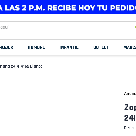
uí
MUJER
HOMBRE
INFANTIL
OUTLET
MARC
riana 24I4-4162 Blanco
Arian
Zap
24
Refer