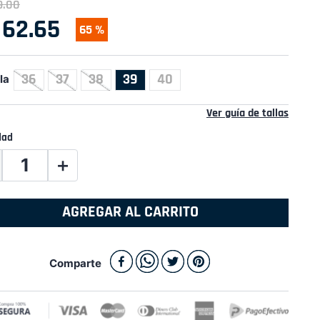
9
.
00
62
.
65
65 %
36
37
38
39
40
la
Ver guía de tallas
dad
＋
AGREGAR AL CARRITO
Comparte