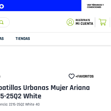
ESTADO DE
TU PEDIDO
MI CUENTA
AS
TIENDAS
a
atillas Urbanas Mujer Ariana
15-25Q2 White
encia
:
2215-25Q2 White 40