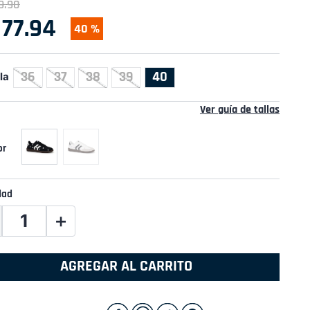
9
.
90
77
.
94
40 %
36
37
38
39
40
la
Ver guía de tallas
dad
＋
AGREGAR AL CARRITO