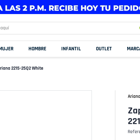
uí
MUJER
HOMBRE
INFANTIL
OUTLET
MARC
Ariana 2215-25Q2 White
Arian
Zap
22
Refer