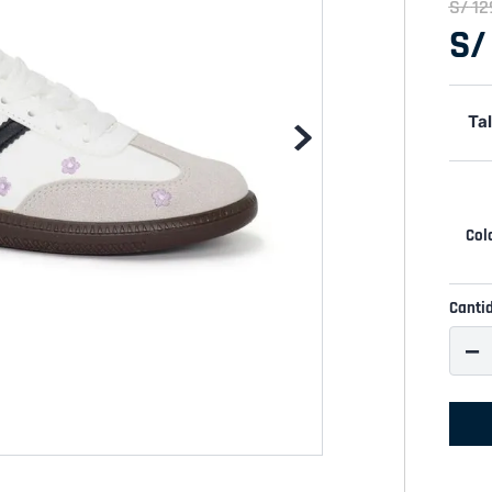
S/
12
S/
Tal
Canti
－