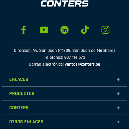
Dirección: Av. San Juan Nº1209. San Juan de Miraflores
Teléfonos: 937 114 573
Correo electrónico:
ventas@conters.pe
ENLACES
+
Mujer
PRODUCTOS
+
Hombre
Calzados
Niños
CONTERS
+
Zapatillas
Outlet
Nosotros
Accesorios
OTROS ENLACES
+
Contáctanos
Destacados