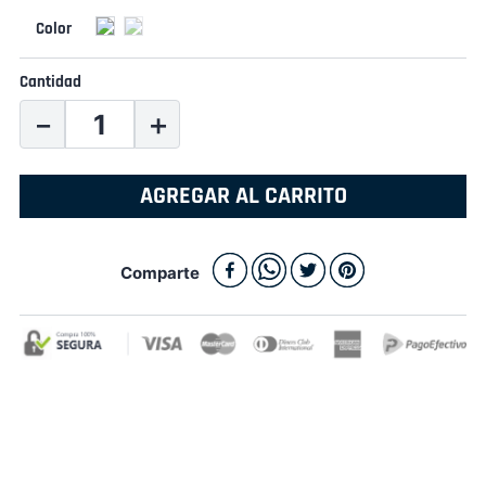
Cantidad
－
＋
AGREGAR AL CARRITO
Comparte