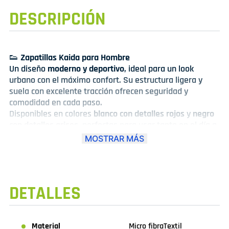
DESCRIPCIÓN
👟
Zapatillas Kaida para Hombre
Un diseño
moderno y deportivo
, ideal para un look
urbano con el máximo confort. Su estructura ligera y
suela con excelente tracción ofrecen seguridad y
comodidad en cada paso.
Disponibles en colores
blanco con detalles rojos
y
negro
con detalles grises
, perfectas para usar tanto en el día a
día como en ocasiones casuales.
MOSTRAR MÁS
✔ Tallas desde la
39 hasta la 44
.
✔ Horma exacta,
pero se recomienda pedir una talla
más para mayor comodidad
.
Un modelo que combina
resistencia, estilo y confort
en
DETALLES
un solo calzado.
Material
Micro fibra
Textil