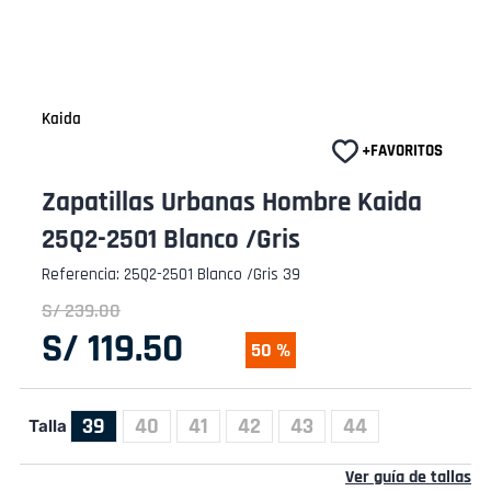
Kaida
Zapatillas Urbanas Hombre Kaida
25Q2-2501 Blanco /Gris
Referencia
:
25Q2-2501 Blanco /Gris 39
S/
239
.
00
S/
119
.
50
50 %
39
40
41
42
43
44
Talla
Ver guía de tallas