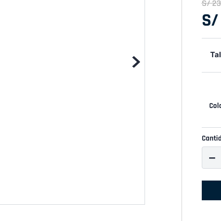
S/
23
S/
Tal
Canti
－