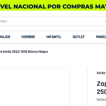
uí
MUJER
HOMBRE
INFANTIL
OUTLET
MARC
re Kaida 25Q2-1928 Blanco/Negro
Kaida
Za
25
Refer