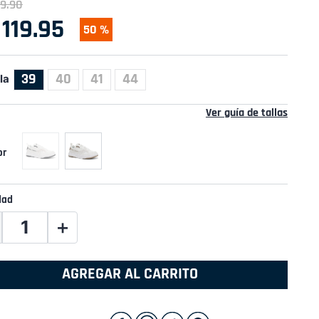
9
.
90
119
.
95
50 %
39
40
41
44
la
Ver guía de tallas
dad
＋
AGREGAR AL CARRITO