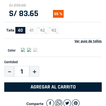
S/
239
.
00
S/
83
.
65
65 %
40
41
42
43
Talla
Ver guía de tallas
Cantidad
－
＋
AGREGAR AL CARRITO
Comparte