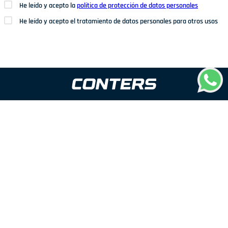
He leído y acepto la
política de protección de datos personales
He leído y acepto el tratamiento de datos personales para otros usos
Dirección: Av. San Juan Nº1209. San Juan de Miraflores
Teléfonos: 937 114 573
Correo electrónico:
ventas@conters.pe
ENLACES
+