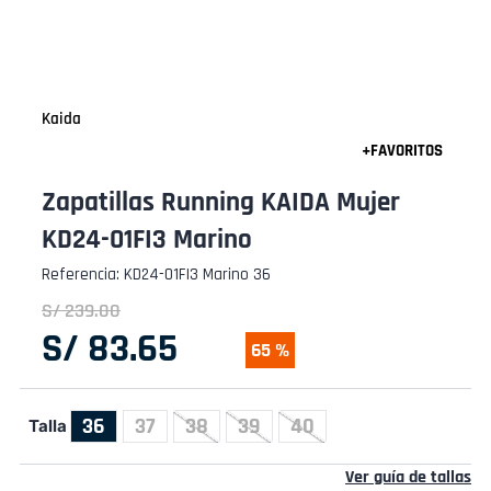
Kaida
Zapatillas Running KAIDA Mujer
KD24-01FI3 Marino
Referencia
:
KD24-01FI3 Marino 36
S/
239
.
00
S/
83
.
65
65 %
36
37
38
39
40
Talla
Ver guía de tallas