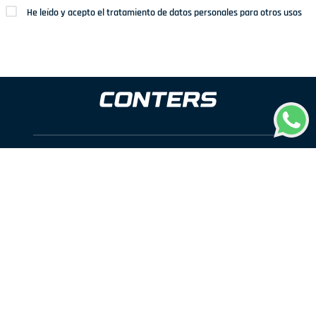
He leído y acepto el tratamiento de datos personales para otros usos
Dirección: Av. San Juan Nº1209. San Juan de Miraflores
Teléfonos: 937 114 573
Correo electrónico:
ventas@conters.pe
ENLACES
+
Mujer