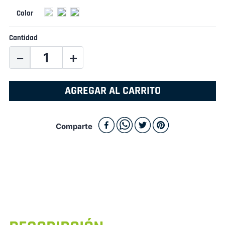
Cantidad
－
＋
AGREGAR AL CARRITO
Comparte