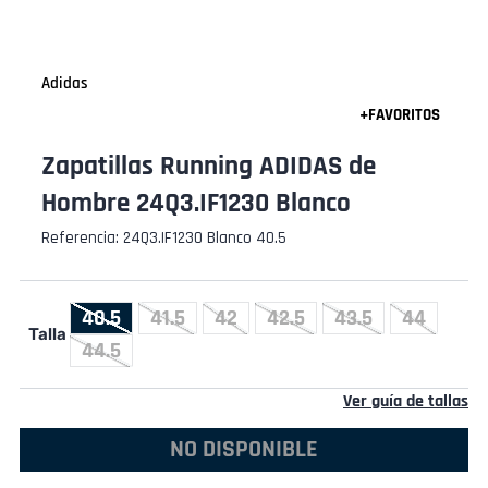
Adidas
Zapatillas Running ADIDAS de
Hombre 24Q3.IF1230 Blanco
Referencia
:
24Q3.IF1230 Blanco 40.5
40.5
41.5
42
42.5
43.5
44
Talla
44.5
Ver guía de tallas
NO DISPONIBLE