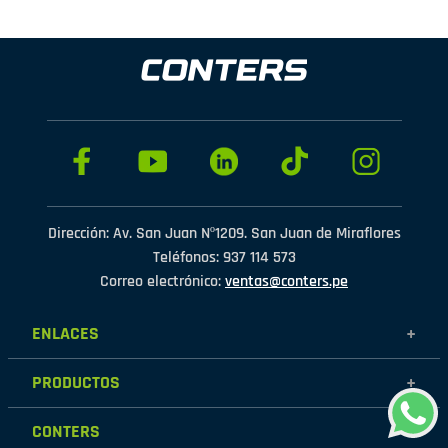
Dirección: Av. San Juan Nº1209. San Juan de Miraflores
Teléfonos: 937 114 573
Correo electrónico:
ventas@conters.pe
ENLACES
+
Mujer
PRODUCTOS
+
Hombre
Calzados
Niños
CONTERS
+
Zapatillas
Outlet