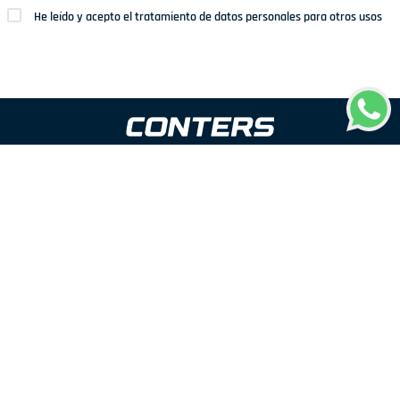
He leído y acepto el tratamiento de datos personales para otros usos
Dirección: Av. San Juan Nº1209. San Juan de Miraflores
Teléfonos: 937 114 573
Correo electrónico:
ventas@conters.pe
ENLACES
+
Mujer