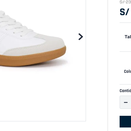
S/
23
S/
Tal
Canti
－