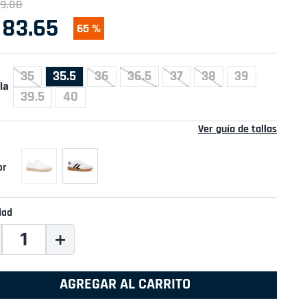
9
.
00
83
.
65
65 %
35
35.5
36
36.5
37
38
39
la
39.5
40
Ver guía de tallas
dad
＋
AGREGAR AL CARRITO