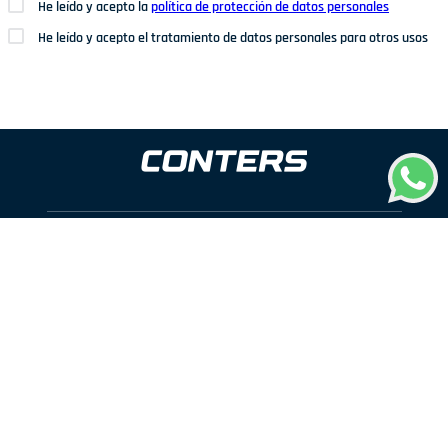
He leído y acepto la
política de protección de datos personales
He leído y acepto el tratamiento de datos personales para otros usos
Dirección: Av. San Juan Nº1209. San Juan de Miraflores
Teléfonos: 937 114 573
Correo electrónico:
ventas@conters.pe
ENLACES
+