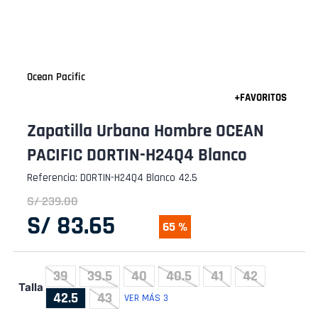
Ocean Pacific
Zapatilla Urbana Hombre OCEAN
PACIFIC DORTIN-H24Q4 Blanco
Referencia
:
DORTIN-H24Q4 Blanco 42.5
S/
239
.
00
S/
83
.
65
65 %
39
39.5
40
40.5
41
42
Talla
42.5
43
VER MÁS 3