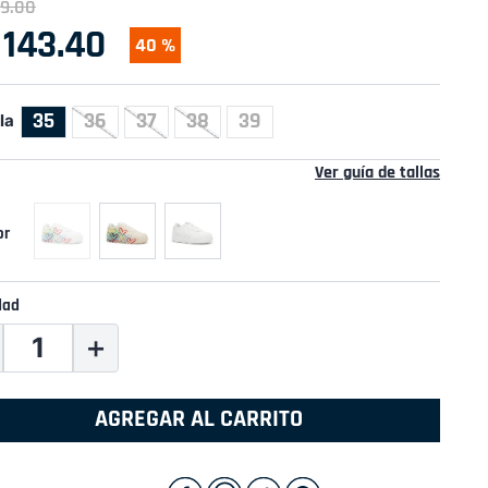
9
.
00
143
.
40
40 %
35
36
37
38
39
la
Ver guía de tallas
dad
＋
AGREGAR AL CARRITO