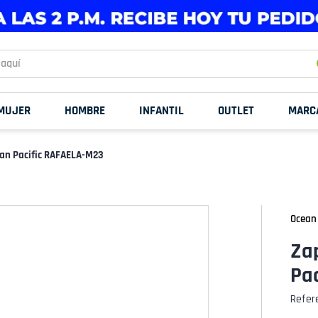
uí
MUJER
HOMBRE
INFANTIL
OUTLET
MARC
ean Pacific RAFAELA-M23
Ocean 
Za
Pa
Refer