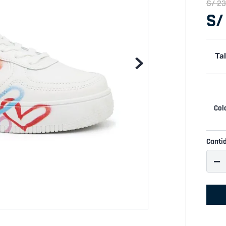
S/
23
S/
Tal
Canti
－