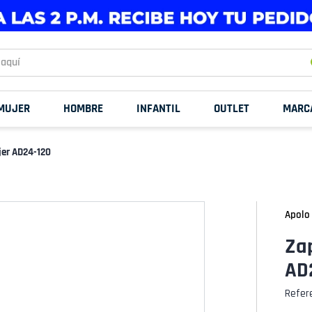
uí
MUJER
HOMBRE
INFANTIL
OUTLET
MARC
jer AD24-120
Apolo
Zap
AD
Refer