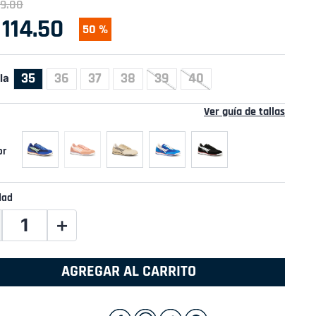
9
.
00
114
.
50
50 %
35
36
37
38
39
40
la
Ver guía de tallas
dad
＋
AGREGAR AL CARRITO