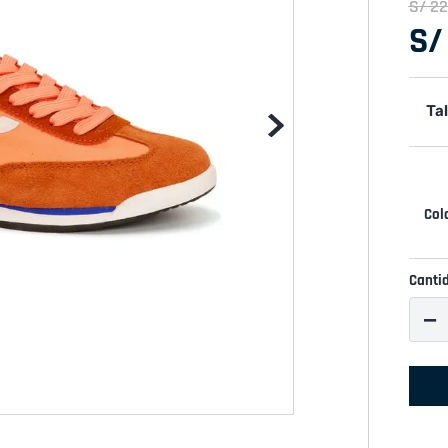
S/
22
S/
Tal
Canti
－