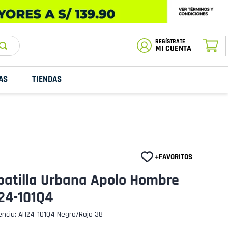
ESTADO DE
TU PEDIDO
MI CUENTA
AS
TIENDAS
patilla Urbana Apolo Hombre
24-101Q4
encia
:
AH24-101Q4 Negro/Rojo 38