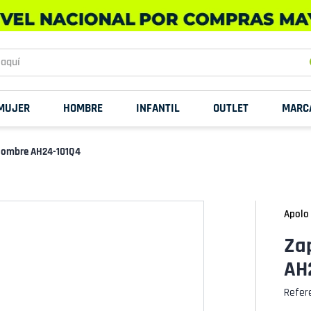
uí
MUJER
HOMBRE
INFANTIL
OUTLET
MARC
 Hombre AH24-101Q4
Apolo
Za
AH
Refer