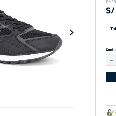
S/
23
S/
Tal
Canti
－