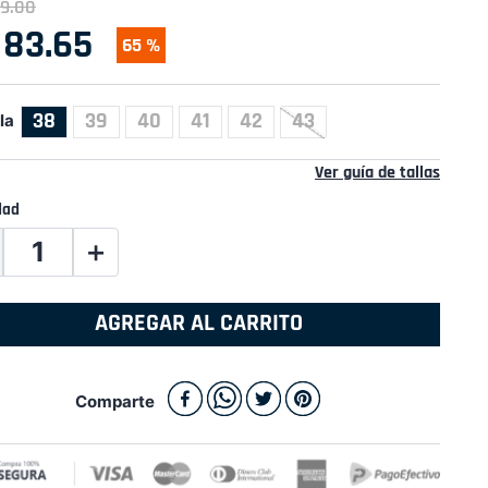
9
.
00
83
.
65
65 %
38
39
40
41
42
43
la
Ver guía de tallas
dad
＋
AGREGAR AL CARRITO
Comparte