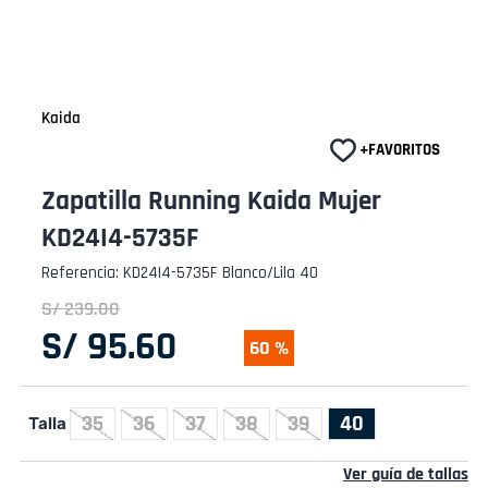
Kaida
Zapatilla Running Kaida Mujer
KD24I4-5735F
Referencia
:
KD24I4-5735F Blanco/Lila 40
S/
239
.
00
S/
95
.
60
60 %
35
36
37
38
39
40
Talla
Ver guía de tallas