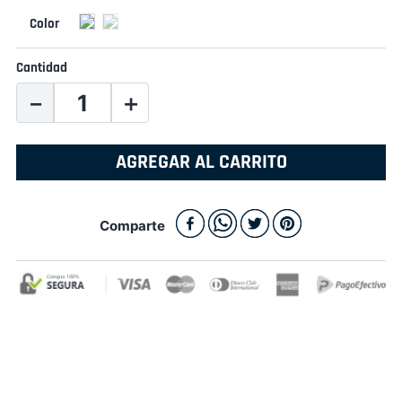
Cantidad
－
＋
AGREGAR AL CARRITO
Comparte