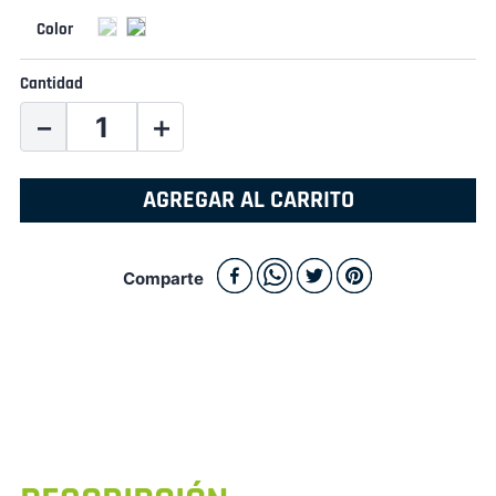
Cantidad
－
＋
AGREGAR AL CARRITO
Comparte