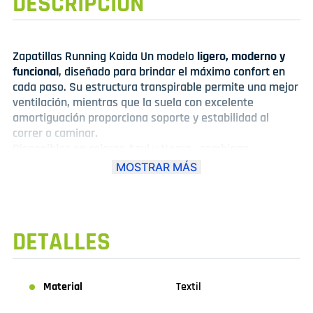
DESCRIPCIÓN
Zapatillas Running Kaida Un modelo
ligero, moderno y
funcional
, diseñado para brindar el máximo confort en
cada paso. Su estructura transpirable permite una mejor
ventilación, mientras que la suela con excelente
amortiguación proporciona soporte y estabilidad al
correr o caminar.
Disponibles en colores Azul y Negro , combinan
perfectamente el estilo
running
con un toque urbano
MOSTRAR MÁS
ideal para el día a día.
✔ Tallas disponibles desde la
39 hasta la 44
.
✔ Perfectas para quienes buscan
rendimiento,
comodidad y estilo en un solo calzado
.
DETALLES
Material
Textil