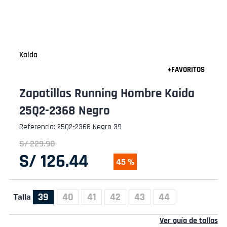
Kaida
Zapatillas Running Hombre Kaida
25Q2-2368 Negro
Referencia
:
25Q2-2368 Negro 39
S/
229
.
90
S/
126
.
44
45 %
39
40
41
42
43
44
Talla
Ver guía de tallas