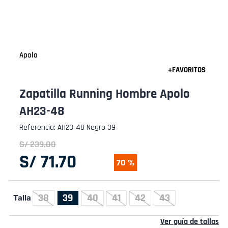
Apolo
Zapatilla Running Hombre Apolo
AH23-48
Referencia
:
AH23-48 Negro 39
S/
239
.
00
S/
71
.
70
70 %
38
39
40
41
42
43
Talla
Ver guía de tallas