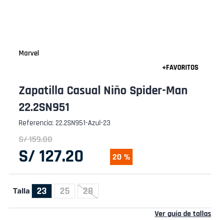
Marvel
Zapatilla Casual Niño Spider-Man
22.2SN951
Referencia
:
22.2SN951-Azul-23
S/
159
.
00
S/
127
.
20
20 %
23
25
28
Talla
Ver guía de tallas