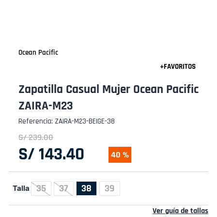
Ocean Pacific
Zapatilla Casual Mujer Ocean Pacific
ZAIRA-M23
Referencia
:
ZAIRA-M23-BEIGE-38
S/
239
.
00
S/
143
.
40
40 %
35
37
38
39
Talla
Ver guía de tallas