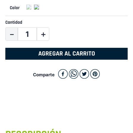
Cantidad
－
＋
AGREGAR AL CARRITO
Comparte