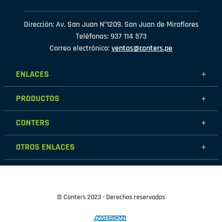
Dirección: Av. San Juan Nº1209. San Juan de Miraflores
Teléfonos: 937 114 573
Correo electrónico:
ventas@conters.pe
ENLACES
+
Mujer
PRODUCTOS
+
Hombre
Calzados
Niños
CONTERS
+
Zapatillas
Outlet
Nosotros
Accesorios
OTROS ENLACES
+
Contáctanos
Destacados
Políticas de garantía
Tiendas
Políticas de protección de datos personales
Términos y condiciones
© Conters 2023 - Derechos reservados
Cambios y devoluciones
Políticas de Cookies