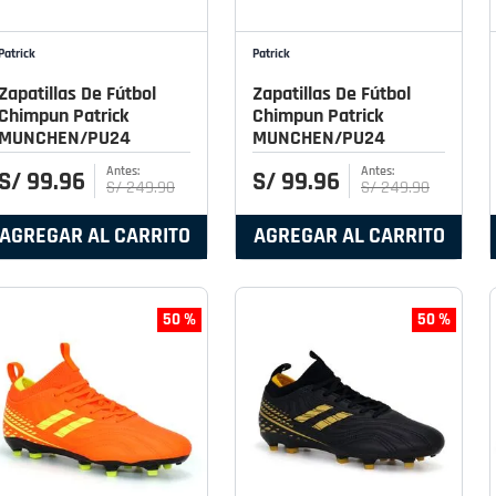
Patrick
Patrick
Zapatillas De Fútbol
Zapatillas De Fútbol
Chimpun Patrick
Chimpun Patrick
MUNCHEN/PU24
MUNCHEN/PU24
S/
99
.
96
S/
99
.
96
S/
249
.
90
S/
249
.
90
AGREGAR AL CARRITO
AGREGAR AL CARRITO
50 %
50 %