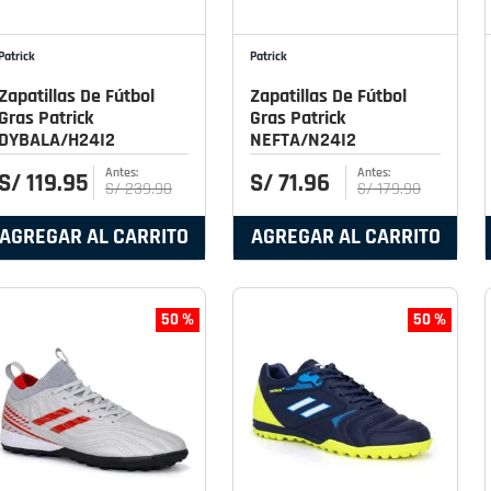
Patrick
Patrick
Zapatillas De Fútbol
Zapatillas De Fútbol
Gras Patrick
Gras Patrick
DYBALA/H24I2
NEFTA/N24I2
S/
119
.
95
S/
71
.
96
S/
239
.
90
S/
179
.
90
AGREGAR AL CARRITO
AGREGAR AL CARRITO
50 %
50 %