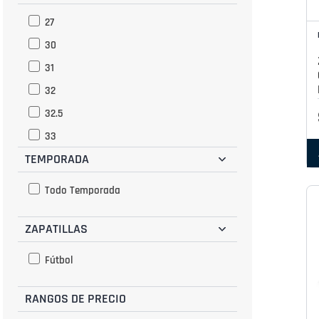
27
30
31
32
32.5
33
TEMPORADA
34
34.5
Todo Temporada
35
ZAPATILLAS
35.5
36
Fútbol
36.5
37
RANGOS DE PRECIO
37.5