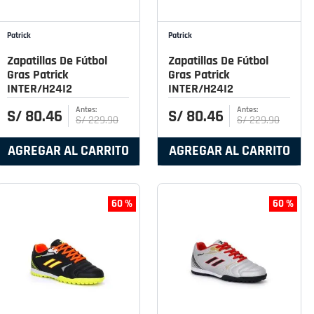
Patrick
Patrick
Zapatillas De Fútbol
Zapatillas De Fútbol
Gras Patrick
Gras Patrick
INTER/H24I2
INTER/H24I2
S/
80
.
46
S/
80
.
46
S/
229
.
90
S/
229
.
90
AGREGAR AL CARRITO
AGREGAR AL CARRITO
60 %
60 %