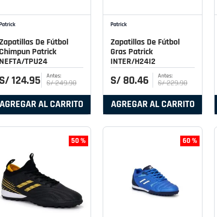
Patrick
Patrick
Zapatillas De Fútbol
Zapatillas De Fútbol
Chimpun Patrick
Gras Patrick
NEFTA/TPU24
INTER/H24I2
S/
124
.
95
S/
80
.
46
S/
249
.
90
S/
229
.
90
AGREGAR AL CARRITO
AGREGAR AL CARRITO
50 %
60 %