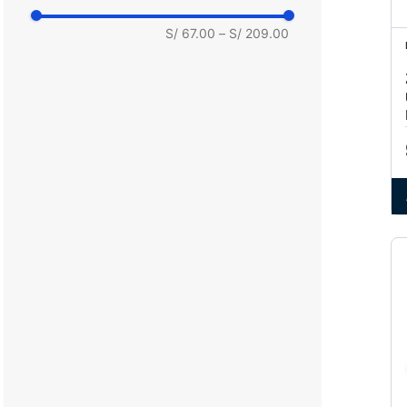
38
S/ 67.00
–
S/ 209.00
39
39.5
40
40.5
41
42
42.5
43
43.5
44
44.5
45