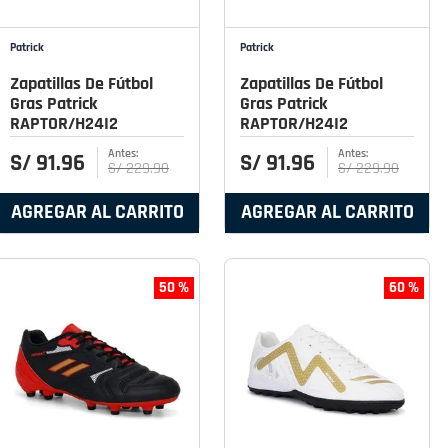
Patrick
Patrick
Zapatillas De Fútbol
Zapatillas De Fútbol
Gras Patrick
Gras Patrick
RAPTOR/H24I2
RAPTOR/H24I2
S/
91
.
96
S/
91
.
96
S/
229
.
90
S/
229
.
90
AGREGAR AL CARRITO
AGREGAR AL CARRITO
50 %
60 %