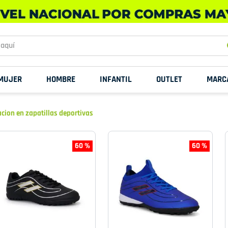
uí
MUJER
HOMBRE
INFANTIL
OUTLET
MARC
acion en zapatillas deportivas
60 %
60 %