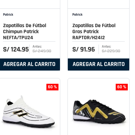
Patrick
Patrick
Zapatillas De Fútbol
Zapatillas De Fútbol
Chimpun Patrick
Gras Patrick
NEFTA/TPU24
RAPTOR/H24I2
S/
124
.
95
S/
91
.
96
S/
249
.
90
S/
229
.
90
AGREGAR AL CARRITO
AGREGAR AL CARRITO
60 %
60 %