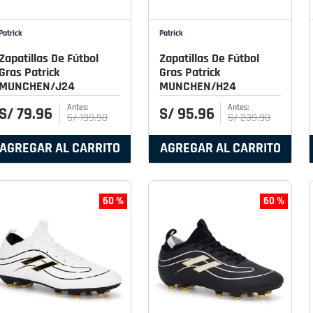
Patrick
Patrick
Zapatillas De Fútbol
Zapatillas De Fútbol
Gras Patrick
Gras Patrick
MUNCHEN/J24
MUNCHEN/H24
S/
79
.
96
S/
95
.
96
S/
199
.
90
S/
239
.
90
AGREGAR AL CARRITO
AGREGAR AL CARRITO
60 %
60 %