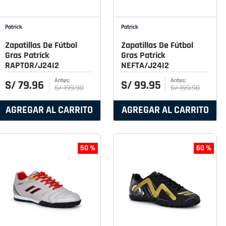
Patrick
Patrick
Zapatillas De Fútbol
Zapatillas De Fútbol
Gras Patrick
Gras Patrick
RAPTOR/J24I2
NEFTA/J24I2
S/
79
.
96
S/
99
.
95
S/
199
.
90
S/
199
.
90
AGREGAR AL CARRITO
AGREGAR AL CARRITO
50 %
60 %