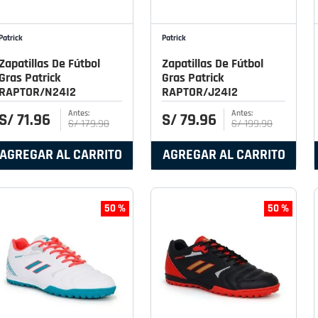
Patrick
Patrick
Zapatillas De Fútbol
Zapatillas De Fútbol
Gras Patrick
Gras Patrick
RAPTOR/N24I2
RAPTOR/J24I2
S/
71
.
96
S/
79
.
96
S/
179
.
90
S/
199
.
90
AGREGAR AL CARRITO
AGREGAR AL CARRITO
50 %
50 %