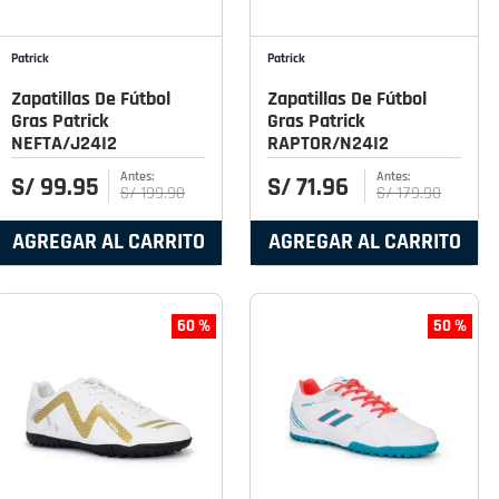
Patrick
Patrick
Zapatillas De Fútbol
Zapatillas De Fútbol
Gras Patrick
Gras Patrick
NEFTA/J24I2
RAPTOR/N24I2
S/
99
.
95
S/
71
.
96
S/
199
.
90
S/
179
.
90
AGREGAR AL CARRITO
AGREGAR AL CARRITO
60 %
50 %