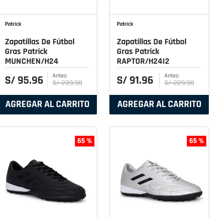
Patrick
Patrick
Zapatillas De Fútbol
Zapatillas De Fútbol
Gras Patrick
Gras Patrick
MUNCHEN/H24
RAPTOR/H24I2
S/
95
.
96
S/
91
.
96
S/
239
.
90
S/
229
.
90
AGREGAR AL CARRITO
AGREGAR AL CARRITO
65 %
65 %