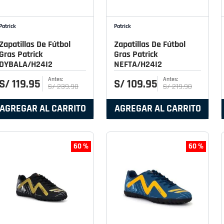
Patrick
Patrick
Zapatillas De Fútbol
Zapatillas De Fútbol
Gras Patrick
Gras Patrick
DYBALA/H24I2
NEFTA/H24I2
S/
119
.
95
S/
109
.
95
S/
239
.
90
S/
219
.
90
AGREGAR AL CARRITO
AGREGAR AL CARRITO
60 %
60 %