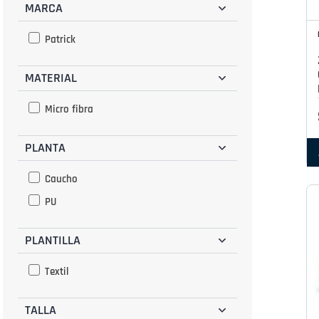
MARCA
Marino
Naranja
Patrick
Negro
MATERIAL
Plata
Plomo
Micro fibra
Rojo
Verde
PLANTA
Caucho
PU
PLANTILLA
Textil
TALLA