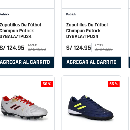
Patrick
Patrick
Zapatillas De Fútbol
Zapatillas De Fútbol
Chimpun Patrick
Chimpun Patrick
DYBALA/TPU24
DYBALA/TPU24
S/
124
.
95
S/
124
.
95
S/
249
.
90
S/
249
.
90
AGREGAR AL CARRITO
AGREGAR AL CARRITO
50 %
65 %