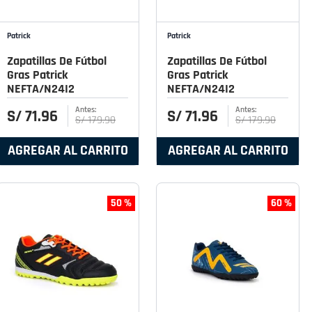
Patrick
Patrick
Zapatillas De Fútbol
Zapatillas De Fútbol
Gras Patrick
Gras Patrick
NEFTA/N24I2
NEFTA/N24I2
S/
71
.
96
S/
71
.
96
S/
179
.
90
S/
179
.
90
AGREGAR AL CARRITO
AGREGAR AL CARRITO
50 %
60 %