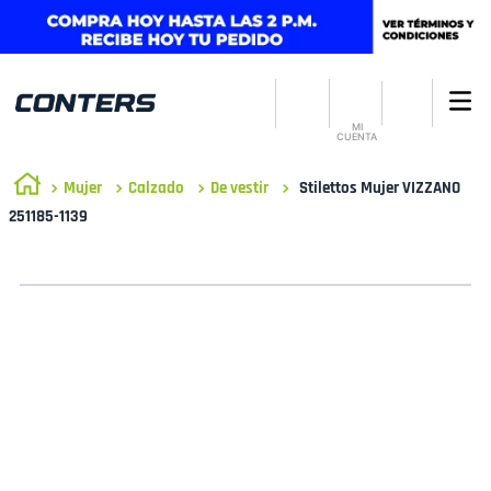
MI
CUENTA
Mujer
Calzado
De vestir
Stilettos Mujer VIZZANO
251185-1139