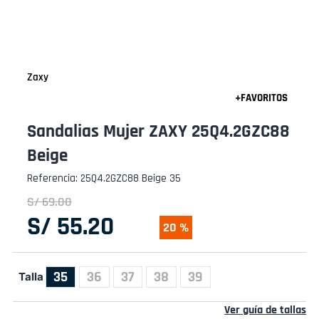
Zaxy
Sandalias Mujer ZAXY 25Q4.2GZC88
Beige
Referencia
:
25Q4.2GZC88 Beige 35
S/
69
.
00
S/
55
.
20
20 %
35
36
37
38
39
Talla
Ver guía de tallas