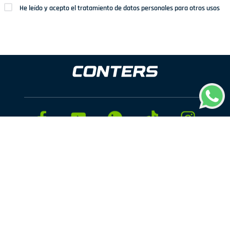
He leído y acepto el tratamiento de datos personales para otros usos
Dirección: Av. San Juan Nº1209. San Juan de Miraflores
Teléfonos: 937 114 573
Correo electrónico:
ventas@conters.pe
ENLACES
+
Mujer