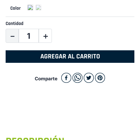
Cantidad
－
＋
AGREGAR AL CARRITO
Comparte