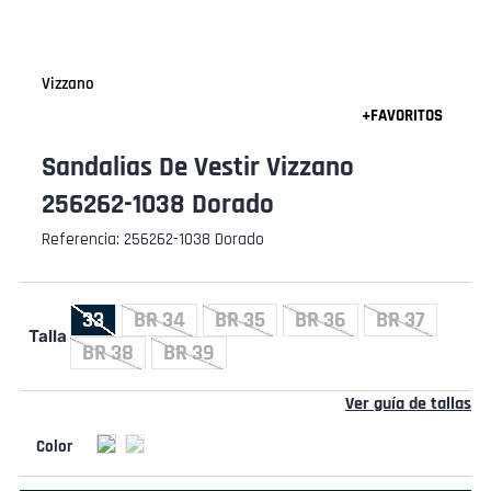
Vizzano
Sandalias De Vestir Vizzano
256262-1038 Dorado
Referencia
:
256262-1038 Dorado
33
BR 34
BR 35
BR 36
BR 37
Talla
BR 38
BR 39
Ver guía de tallas