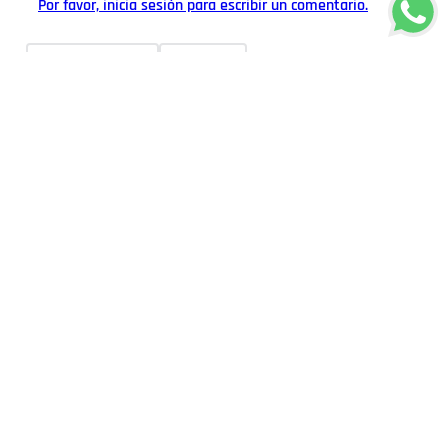
Por favor, inicia sesión para escribir un comentario.
Más reciente
Todos
Cargando comentarios…
Sandalias De Vestir Niñas PARISS
KIDS MV25Q4-512 Plata
Referencia
:
MV25Q4-512 Plata 33
Talla
33
34
35
36
Este producto no está disponible en este momento
Quiero que me avisen cuando esté disponible