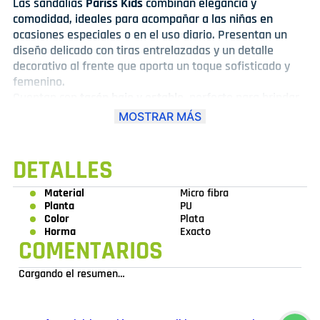
Las sandalias
Pariss Kids
combinan elegancia y
comodidad, ideales para acompañar a las niñas en
ocasiones especiales o en el uso diario. Presentan un
diseño delicado con tiras entrelazadas y un detalle
decorativo al frente que aporta un toque sofisticado y
femenino.
Cuentan con
tacón bajo y estable
, perfecto para brindar
seguridad , confort al caminar. Su correa con hebilla
MOSTRAR MÁS
ajustable permite un calce firme y cómodo, mientras que
la plantilla acolchada ofrece una pisada suave.
Disponibles en tonos
dorado
y
plateado
, son ideales para
DETALLES
combinar con vestidos, faldas o looks casuales. Una
opción encantadora, práctica y con estilo para las más
Material
Micro fibra
Planta
PU
pequeñas.
Color
Plata
Horma
Exacto
COMENTARIOS
Cargando el resumen…