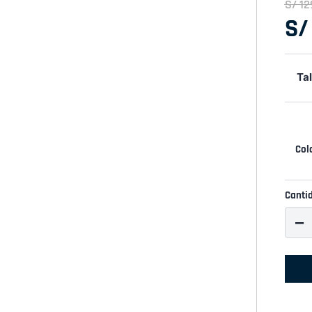
S/
12
S/
Tal
Canti
－