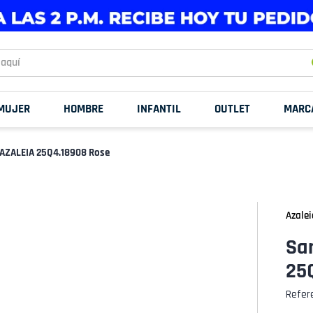
uí
MUJER
HOMBRE
INFANTIL
OUTLET
MARC
 AZALEIA 25Q4.18908 Rose
Azalei
Sa
25
Refer