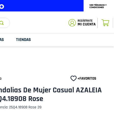
ESTADO DE
TU PEDIDO
MI CUENTA
AS
TIENDAS
a
ndalias De Mujer Casual AZALEIA
Q4.18908 Rose
encia
:
25Q4.18908 Rose 39