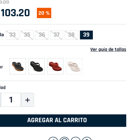
9
.
00
103
.
20
20 %
33
35
36
37
38
39
la
Ver guía de tallas
dad
＋
AGREGAR AL CARRITO