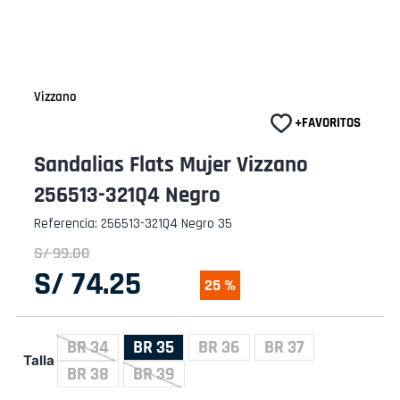
Vizzano
Sandalias Flats Mujer Vizzano
256513-321Q4 Negro
Referencia
:
256513-321Q4 Negro 35
S/
99
.
00
S/
74
.
25
25 %
BR 34
BR 35
BR 36
BR 37
Talla
BR 38
BR 39