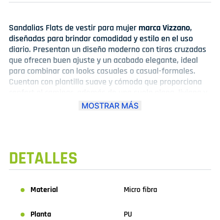
Sandalias Flats de vestir para mujer
marca Vizzano
,
diseñadas para brindar comodidad y estilo en el uso
diario. Presentan un diseño moderno con tiras cruzadas
que ofrecen buen ajuste y un acabado elegante, ideal
para combinar con looks casuales o casual-formales.
Cuentan con plantilla suave y cómoda que proporciona
confort al caminar, además de una suela plana, liviana y
estable. Disponibles en colores versátiles como verde ,
MOSTRAR MÁS
negro y crema , son perfectas para la oficina, salidas o
uso diario, combinando practicidad y elegancia en un
solo modelo.
DETALLES
Material
Micro fibra
Planta
PU