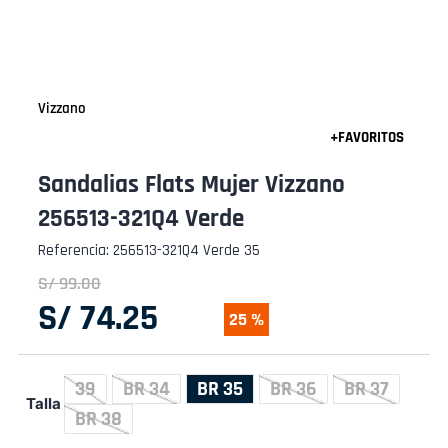
Vizzano
Sandalias Flats Mujer Vizzano
256513-321Q4 Verde
Referencia
:
256513-321Q4 Verde 35
S/
99
.
00
S/
74
.
25
25 %
39
BR 34
BR 35
BR 36
BR 37
Talla
BR 38