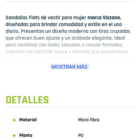
Sandalias Flats de vestir para mujer
marca Vizzano
,
diseñadas para brindar comodidad y estilo en el uso
diario. Presentan un diseño moderno con tiras cruzadas
que ofrecen buen ajuste y un acabado elegante, ideal
para combinar con looks casuales o casual-formales.
Cuentan con plantilla suave y cómoda que proporciona
confort al caminar, además de una suela plana, liviana y
estable. Disponibles en colores versátiles como verde ,
MOSTRAR MÁS
negro y crema , son perfectas para la oficina, salidas o
uso diario, combinando practicidad y elegancia en un
solo modelo.
DETALLES
Material
Micro fibra
Planta
PU