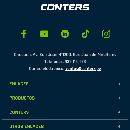
Dirección: Av. San Juan Nº1209. San Juan de Miraflores
Teléfonos: 937 114 573
Correo electrónico:
ventas@conters.pe
ENLACES
+
Mujer
PRODUCTOS
+
Hombre
Calzados
Niños
CONTERS
+
Zapatillas
Outlet
Nosotros
Accesorios
OTROS ENLACES
+
Contáctanos