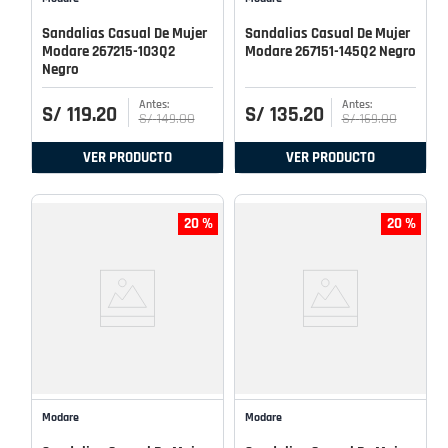
Sandalias Casual De Mujer
Sandalias Casual De Mujer
Modare 267215-103Q2
Modare 267151-145Q2 Negro
Negro
S/
119
.
20
S/
135
.
20
S/
149
.
00
S/
169
.
00
VER PRODUCTO
VER PRODUCTO
20 %
20 %
Modare
Modare