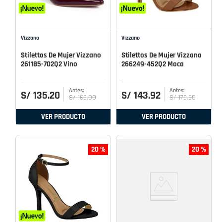
Vizzano
Vizzano
Stilettos De Mujer Vizzano
Stilettos De Mujer Vizzano
261185-702Q2 Vino
266249-452Q2 Moca
S/
135
.
20
S/
143
.
92
S/
169
.
00
S/
179
.
90
VER PRODUCTO
VER PRODUCTO
20 %
20 %