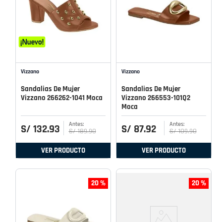
Vizzano
Vizzano
Sandalias De Mujer
Sandalias De Mujer
Vizzano 266262-1041 Moca
Vizzano 266553-101Q2
Moca
S/
132
.
93
S/
87
.
92
S/
189
.
90
S/
109
.
90
VER PRODUCTO
VER PRODUCTO
20 %
20 %