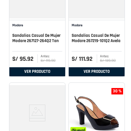
Modare
Modare
Sandalias Casual De Mujer
Sandalias Casual De Mujer
Modare 267127-264Q2 Tan
Modare 267219-101Q2 Avela
S/
95
.
92
S/
111
.
92
S/
119
.
90
S/
139
.
90
VER PRODUCTO
VER PRODUCTO
30 %