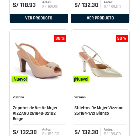
S/
118
.
93
S/
132
.
30
S/
169
.
90
S/
189
.
00
VER PRODUCTO
VER PRODUCTO
30 %
30 %
Vizzano
Vizzano
Zapatos de Vestir Mujer
Stilettos De Mujer Vizzano
VIZZANO 261840-321Q2
261184-1721 Blanco
Beige
S/
132
.
30
S/
132
.
30
S/
189
.
00
S/
189
.
00