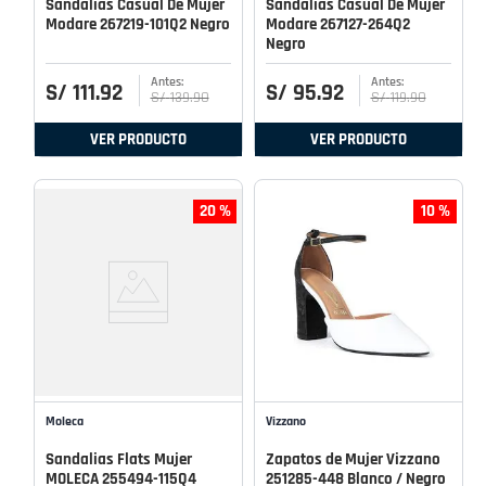
Sandalias Casual De Mujer
Sandalias Casual De Mujer
Modare 267219-101Q2 Negro
Modare 267127-264Q2
Negro
S/
111
.
92
S/
95
.
92
S/
139
.
90
S/
119
.
90
VER PRODUCTO
VER PRODUCTO
20 %
10 %
Moleca
Vizzano
Sandalias Flats Mujer
Zapatos de Mujer Vizzano
MOLECA 255494-115Q4
251285-448 Blanco / Negro