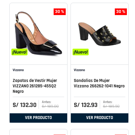
30 %
30 %
Vizzano
Vizzano
Zapatos de Vestir Mujer
Sandalias De Mujer
VIZZANO 261285-455Q2
Vizzano 266262-1041 Negro
Negro
S/
132
.
30
S/
132
.
93
S/
189
.
00
S/
189
.
90
VER PRODUCTO
VER PRODUCTO