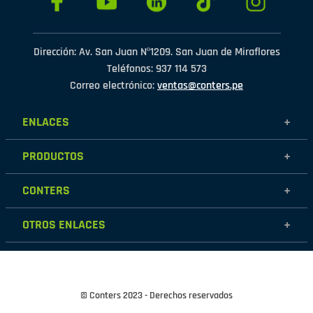
Dirección: Av. San Juan Nº1209. San Juan de Miraflores
Teléfonos: 937 114 573
Correo electrónico:
ventas@conters.pe
ENLACES
+
Mujer
PRODUCTOS
+
Hombre
Calzados
Niños
CONTERS
+
Zapatillas
Outlet
Nosotros
Accesorios
OTROS ENLACES
+
Contáctanos
Destacados
Políticas de garantía
Tiendas
Políticas de protección de datos personales
Términos y condiciones
© Conters 2023 - Derechos reservados
Cambios y devoluciones