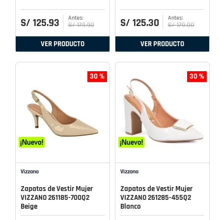
S/
125
.
93
S/
125
.
30
S/
179
.
90
S/
179
.
00
VER PRODUCTO
VER PRODUCTO
30 %
30 %
Vizzano
Vizzano
Zapatos de Vestir Mujer
Zapatos de Vestir Mujer
VIZZANO 261185-700Q2
VIZZANO 261285-455Q2
Beige
Blanco