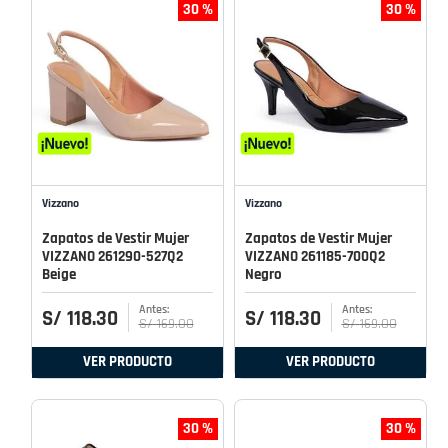
30 %
30 %
Vizzano
Vizzano
Zapatos de Vestir Mujer
Zapatos de Vestir Mujer
VIZZANO 261290-527Q2
VIZZANO 261185-700Q2
Beige
Negro
S/
118
.
30
S/
118
.
30
S/
169
.
00
S/
169
.
00
VER PRODUCTO
VER PRODUCTO
30 %
30 %