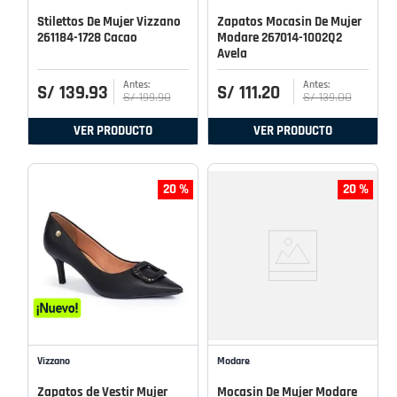
Stilettos De Mujer Vizzano
Zapatos Mocasin De Mujer
261184-1728 Cacao
Modare 267014-1002Q2
Avela
S/
139
.
93
S/
111
.
20
S/
199
.
90
S/
139
.
00
VER PRODUCTO
VER PRODUCTO
20 %
20 %
Vizzano
Modare
Zapatos de Vestir Mujer
Mocasin De Mujer Modare