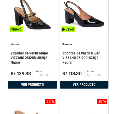
Vizzano
Vizzano
Zapatos de Vestir Mujer
Zapatos de Vestir Mujer
VIZZANO 261285-452Q2
VIZZANO 261290-527Q2
Negro
Negro
S/
139
.
93
S/
118
.
30
S/
199
.
90
S/
169
.
00
VER PRODUCTO
VER PRODUCTO
30 %
20 %