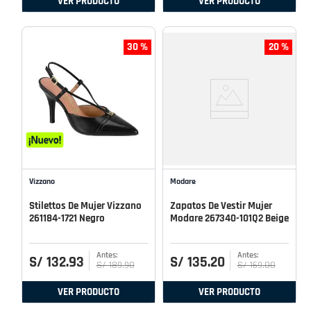
VER PRODUCTO
VER PRODUCTO
30 %
20 %
Vizzano
Modare
Stilettos De Mujer Vizzano
Zapatos De Vestir Mujer
261184-1721 Negro
Modare 267340-101Q2 Beige
S/
132
.
93
S/
135
.
20
S/
189
.
90
S/
169
.
00
VER PRODUCTO
VER PRODUCTO