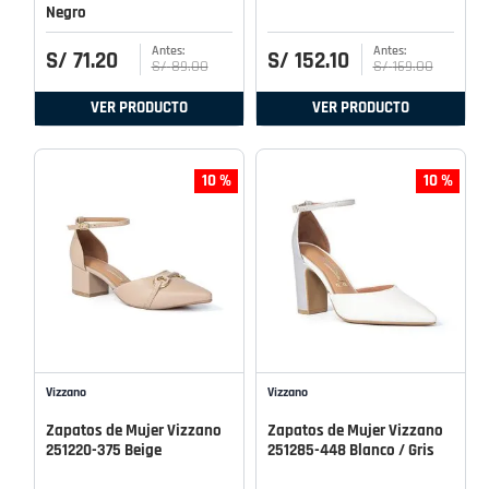
Negro
S/
71
.
20
S/
152
.
10
S/
89
.
00
S/
169
.
00
VER PRODUCTO
VER PRODUCTO
10 %
10 %
Vizzano
Vizzano
Zapatos de Mujer Vizzano
Zapatos de Mujer Vizzano
251220-375 Beige
251285-448 Blanco / Gris