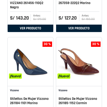
VIZZANO 261456-110Q2
267358-222Q2 Marino
Negro
S/
143
.
20
S/
127
.
20
S/
179
.
00
S/
159
.
00
VER PRODUCTO
VER PRODUCTO
30 %
30 %
Vizzano
Vizzano
Stilettos De Mujer Vizzano
Stilettos De Mujer Vizzano
261184-1101 Marino
261185-1152 Carmin