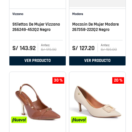
Vizzano
Modare
Stilettos De Mujer Vizzano
Mocasin De Mujer Modare
266249-452Q2 Negro
267358-222Q2 Negro
S/
143
.
92
S/
127
.
20
S/
179
.
90
S/
159
.
00
VER PRODUCTO
VER PRODUCTO
30 %
20 %