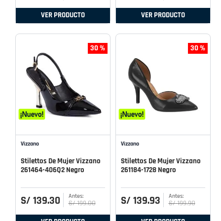
VER PRODUCTO
VER PRODUCTO
30 %
30 %
Vizzano
Vizzano
Stilettos De Mujer Vizzano
Stilettos De Mujer Vizzano
261464-406Q2 Negro
261184-1728 Negro
S/
139
.
30
S/
139
.
93
S/
199
.
00
S/
199
.
90