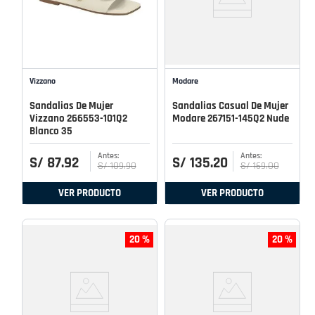
Vizzano
Modare
Sandalias De Mujer
Sandalias Casual De Mujer
Vizzano 266553-101Q2
Modare 267151-145Q2 Nude
Blanco 35
S/
87
.
92
S/
135
.
20
S/
109
.
90
S/
169
.
00
VER PRODUCTO
VER PRODUCTO
20 %
20 %