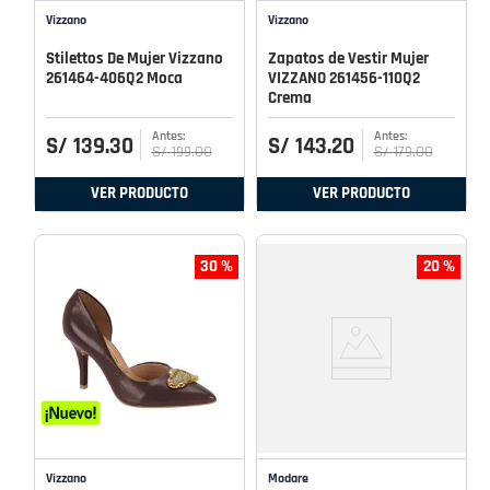
Vizzano
Vizzano
Stilettos De Mujer Vizzano
Zapatos de Vestir Mujer
261464-406Q2 Moca
VIZZANO 261456-110Q2
Crema
S/
139
.
30
S/
143
.
20
S/
199
.
00
S/
179
.
00
VER PRODUCTO
VER PRODUCTO
30 %
20 %
Vizzano
Modare