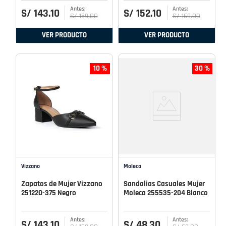
S/
143
.
10
S/
152
.
10
S/
159
.
00
S/
169
.
00
VER PRODUCTO
VER PRODUCTO
10 %
30 %
Vizzano
Moleca
Zapatos de Mujer Vizzano
Sandalias Casuales Mujer
251220-375 Negro
Moleca 255535-204 Blanco
S/
143
.
10
S/
48
.
30