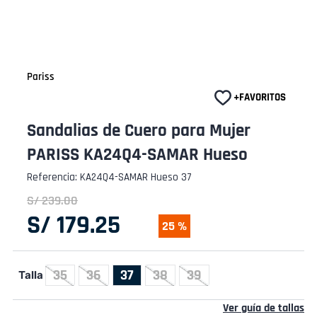
Pariss
Sandalias de Cuero para Mujer
PARISS KA24Q4-SAMAR Hueso
Referencia
:
KA24Q4-SAMAR Hueso 37
S/
239
.
00
S/
179
.
25
25 %
35
36
37
38
39
Talla
Ver guía de tallas