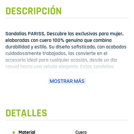
DESCRIPCIÓN
Sandalias PARISS, Descubre las exclusivas para mujer,
elaboradas con cuero 100% genuino que combina
durabilidad y estilo. Su diseño sofisticado, con acabados
cuidadosamente trabajados, las convierte en el
accesorio ideal para cualquier ocasión, desde un día
casual hasta una velada elegante. Estas sandalias
destacan por su suela antideslizante y plantilla
acolchada, proporcionando un ajuste cómodo y seguro
MOSTRAR MÁS
durante largas jornadas. Disponibles en una variedad de
tonos clásicos y modernos, las sandalias París son el
complemento perfecto para realzar cualquier outfit.Elige
calidad, diseño y confort en un solo producto. Las
DETALLES
sandalias París de cuero para mujer son el toque de
distinción que tus pies merecen. ¡Hazlas tuyas hoy
mismo!
Material
Cuero