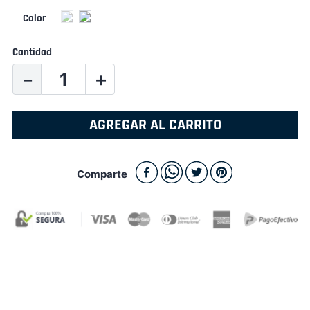
Cantidad
－
＋
AGREGAR AL CARRITO
Comparte