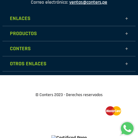
Correo electrónico:
ventas@conters.pe
ENLACES
+
Mujer
PRODUCTOS
+
Hombre
Calzados
Niños
CONTERS
+
Zapatillas
Outlet
Nosotros
Accesorios
OTROS ENLACES
+
Contáctanos
Destacados
Políticas de garantía
Tiendas
Políticas de protección de datos personales
Términos y condiciones
© Conters 2023 - Derechos reservados
Cambios y devoluciones
Políticas de Cookies
Políticas de Privacidad
Preguntas frecuentes
Libro de reclamaciones