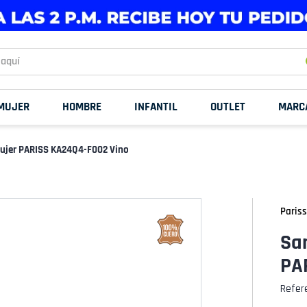
uí
MUJER
HOMBRE
INFANTIL
OUTLET
MARC
ujer PARISS KA24Q4-F002 Vino
Pariss
Sa
PA
Refer