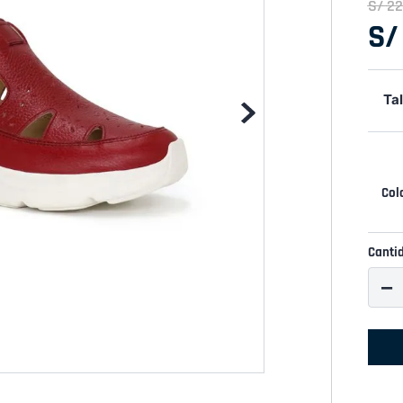
S/
22
S/
Tal
Canti
－