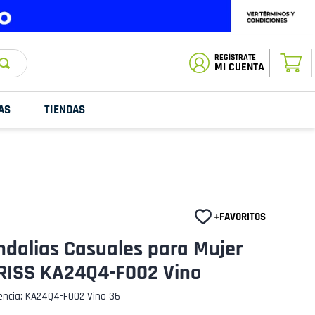
ESTADO DE
TU PEDIDO
MI CUENTA
AS
TIENDAS
ndalias Casuales para Mujer
RISS KA24Q4-F002 Vino
encia
:
KA24Q4-F002 Vino 36