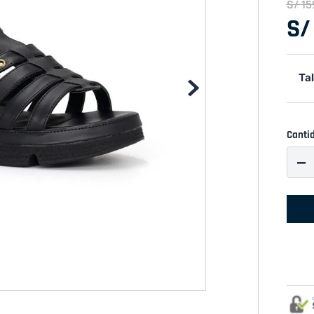
S/
15
S/
Tal
Canti
－