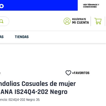
ESTADO DE
TU PEDIDO
MI CUENTA
AS
TIENDAS
a
ndalias Casuales de mujer
IANA IS24Q4-202 Negro
encia
:
IS24Q4-202 Negro 35