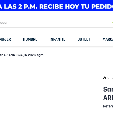
uí
MUJER
HOMBRE
INFANTIL
OUTLET
MARC
er ARIANA IS24Q4-202 Negro
Arian
Sa
AR
Refer