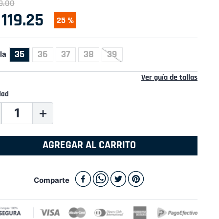
9
.
00
119
.
25
25 %
35
36
37
38
39
la
Ver guía de tallas
dad
＋
AGREGAR AL CARRITO
Comparte