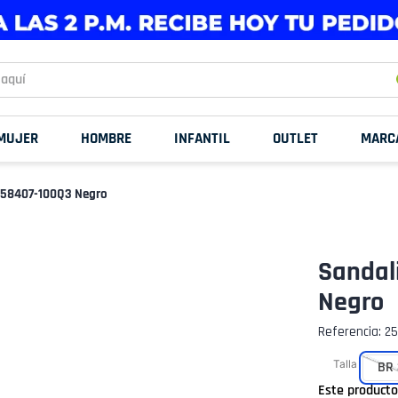
uí
MUJER
HOMBRE
INFANTIL
OUTLET
MARC
 258407-100Q3 Negro
Sandal
Negro
Referencia
:
25
Talla
BR 
Este product