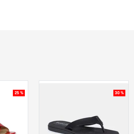
25 %
30 %