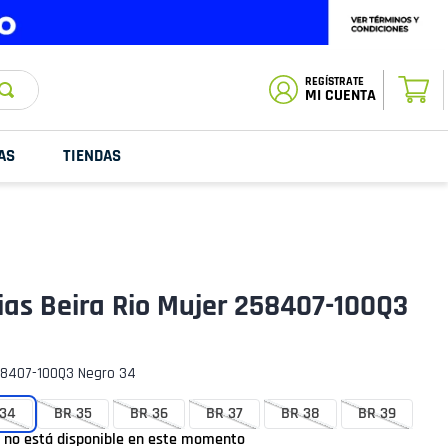
ESTADO DE
TU PEDIDO
MI CUENTA
AS
TIENDAS
ias Beira Rio Mujer 258407-100Q3
8407-100Q3 Negro 34
34
BR 35
BR 36
BR 37
BR 38
BR 39
o no está disponible en este momento