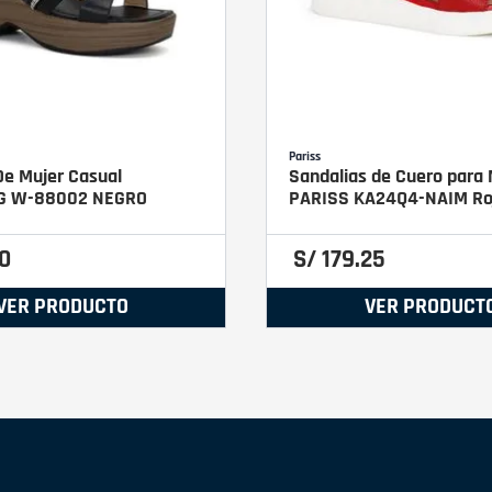
Pariss
De Mujer Casual
Sandalias de Cuero para 
G W-88002 NEGRO
PARISS KA24Q4-NAIM Ro
0
S/
179
.
25
VER PRODUCTO
VER PRODUCT