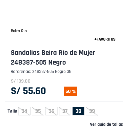
Beira Rio
Sandalias Beira Rio de Mujer
248387-505 Negro
Referencia
:
248387-505 Negro 38
S/
139
.
00
S/
55
.
60
60 %
34
35
36
37
38
39
Talla
Ver guía de tallas