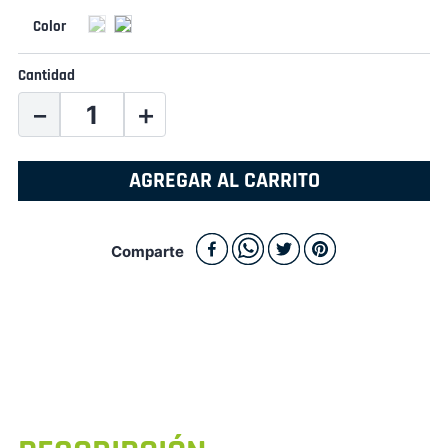
Cantidad
－
＋
AGREGAR AL CARRITO
Comparte