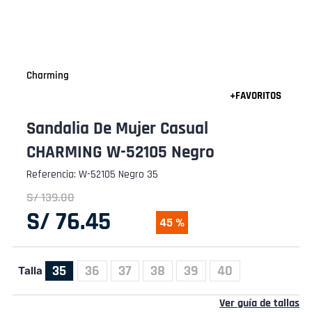
Charming
Sandalia De Mujer Casual
CHARMING W-52105 Negro
Referencia
:
W-52105 Negro 35
S/
139
.
00
S/
76
.
45
45 %
35
36
37
38
39
40
Talla
Ver guía de tallas