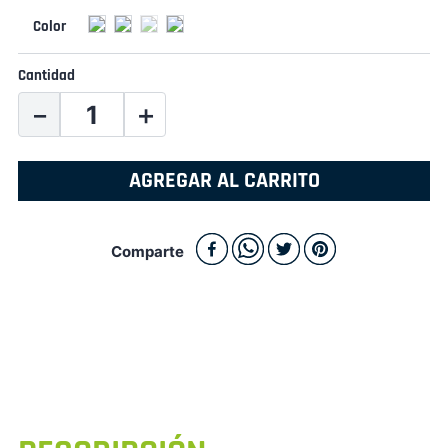
Cantidad
－
＋
AGREGAR AL CARRITO
Comparte