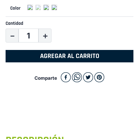
Cantidad
－
＋
AGREGAR AL CARRITO
Comparte