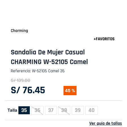
Charming
Sandalia De Mujer Casual
CHARMING W-52105 Camel
Referencia
:
W-52105 Camel 35
S/
139
.
00
S/
76
.
45
45 %
35
36
37
38
39
40
Talla
Ver guía de tallas