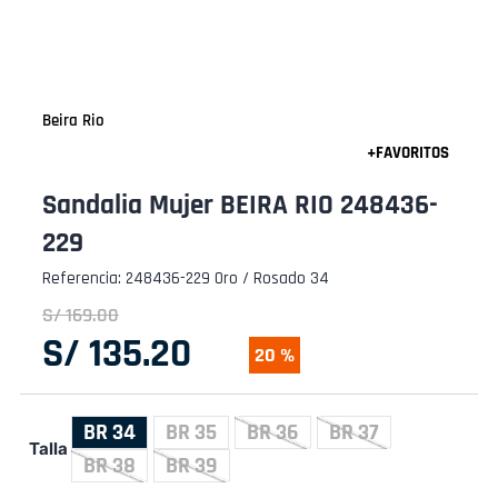
Beira Rio
Sandalia Mujer BEIRA RIO 248436-
229
Referencia
:
248436-229 Oro / Rosado 34
S/
169
.
00
S/
135
.
20
20 %
BR 34
BR 35
BR 36
BR 37
Talla
BR 38
BR 39