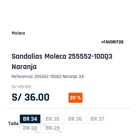
Moleca
Sandalias Moleca 255552-100Q3
Naranja
Referencia
:
255552-100Q3 Naranja 34
S/
45
.
00
S/
36
.
00
20 %
BR 34
BR 35
BR 36
BR 37
Talla
BR 38
BR 39