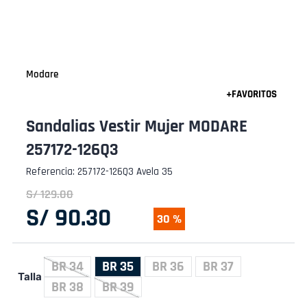
Modare
Sandalias Vestir Mujer MODARE
257172-126Q3
Referencia
:
257172-126Q3 Avela 35
S/
129
.
00
S/
90
.
30
30 %
BR 34
BR 35
BR 36
BR 37
Talla
BR 38
BR 39