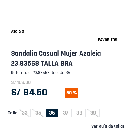
Azaleia
Sandalia Casual Mujer Azaleia
23.83568 TALLA BRA
Referencia
:
23.83568 Rosado 36
S/
169
.
00
S/
84
.
50
50 %
33
35
36
37
38
39
Talla
Ver guía de tallas