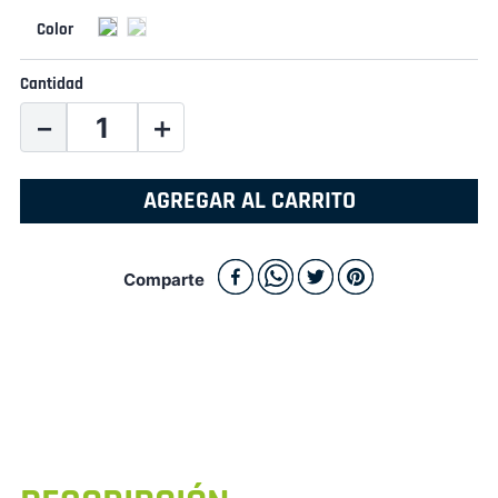
Cantidad
－
＋
AGREGAR AL CARRITO
Comparte