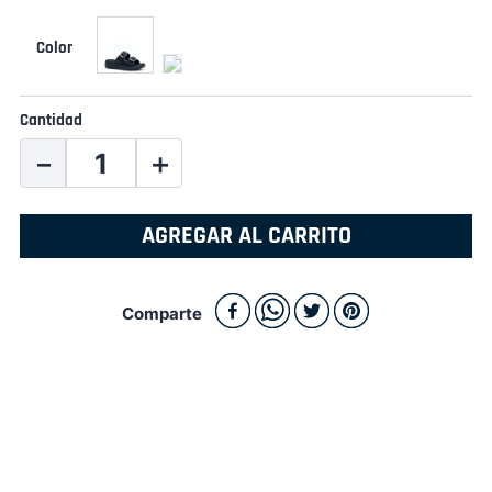
Cantidad
－
＋
AGREGAR AL CARRITO
Comparte