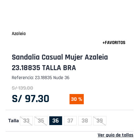
Azaleia
Sandalia Casual Mujer Azaleia
23.18835 TALLA BRA
Referencia
:
23.18835 Nude 36
S/
139
.
00
S/
97
.
30
30 %
33
35
36
37
38
39
Talla
Ver guía de tallas