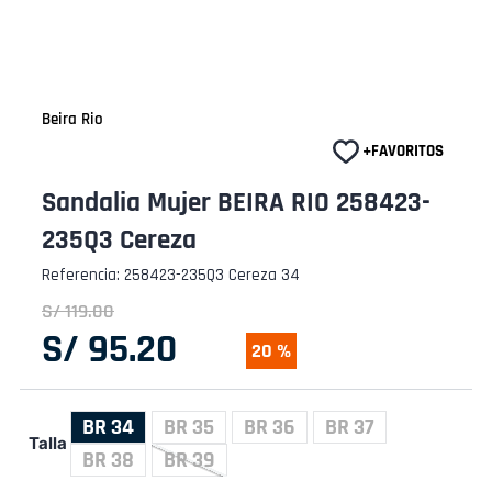
Beira Rio
Sandalia Mujer BEIRA RIO 258423-
235Q3 Cereza
Referencia
:
258423-235Q3 Cereza 34
S/
119
.
00
S/
95
.
20
20 %
BR 34
BR 35
BR 36
BR 37
Talla
BR 38
BR 39