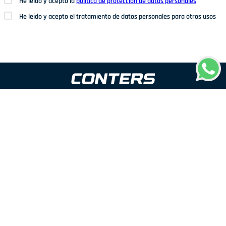
He leído y acepto la
política de protección de datos personales
He leído y acepto el tratamiento de datos personales para otros usos
Dirección: Av. San Juan Nº1209. San Juan de Miraflores
Teléfonos: 937 114 573
Correo electrónico:
ventas@conters.pe
ENLACES
+
Mujer